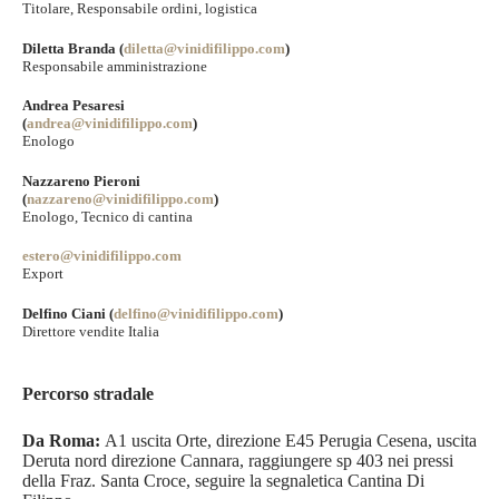
Titolare, Responsabile ordini, logistica
Diletta Branda (
diletta@vinidifilippo.com
)
Responsabile amministrazione
Andrea Pesaresi
(
andrea@vinidifilippo.com
)
Enologo
Nazzareno Pieroni
(
nazzareno@vinidifilippo.com
)
Enologo, Tecnico di cantina
estero@vinidifilippo.com
Export
Delfino Ciani (
delfino@vinidifilippo.com
)
Direttore vendite Italia
Percorso stradale
Da Roma:
A1 uscita Orte, direzione E45 Perugia Cesena, uscita
Deruta nord direzione Cannara, raggiungere sp 403 nei pressi
della Fraz. Santa Croce, seguire la segnaletica Cantina Di