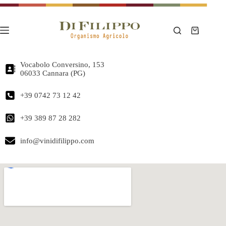
Salta
al
contenuto
Carrello
Vocabolo Conversino, 153
06033 Cannara (PG)
+39 0742 73 12 42
+39 389 87 28 282
info@vinidifilippo.com